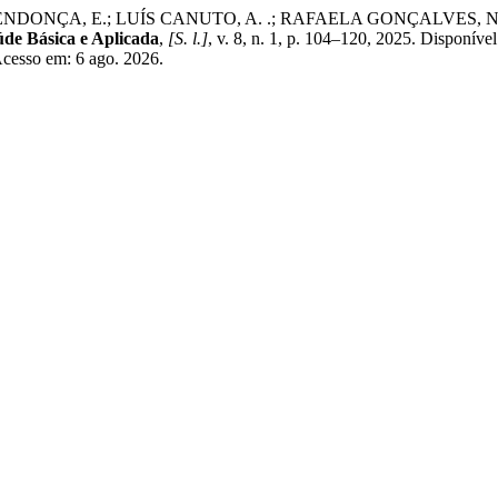
NÇA, E.; LUÍS CANUTO, A. .; RAFAELA GONÇALVES, N.; DIZ, J.
úde Básica e Aplicada
,
[S. l.]
, v. 8, n. 1, p. 104–120, 2025. Disponíve
 Acesso em: 6 ago. 2026.