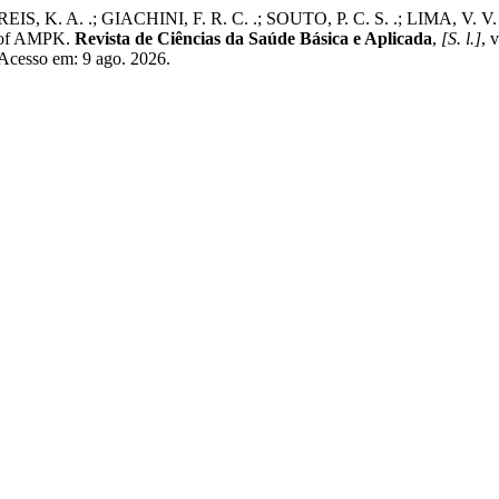
K. A. .; GIACHINI, F. R. C. .; SOUTO, P. C. S. .; LIMA, V. V. . C
n of AMPK.
Revista de Ciências da Saúde Básica e Aplicada
,
[S. l.]
, 
. Acesso em: 9 ago. 2026.