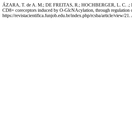
ÁZARA, T. de A. M.; DE FREITAS, R.; HOCHBERGER, L. C. .; REIS, 
CD8+ coreceptors induced by O-GlcNAcylation, through regulatio
https://revistacientifica.funjob.edu.br/index.php/rcsba/article/view/21