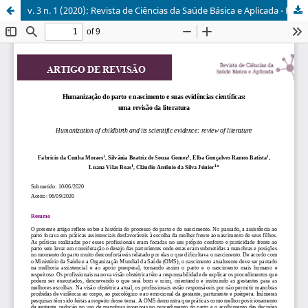
v. 3 n. 1 (2020): Revista de Ciências da Saúde Básica e Aplicada - RCSBA