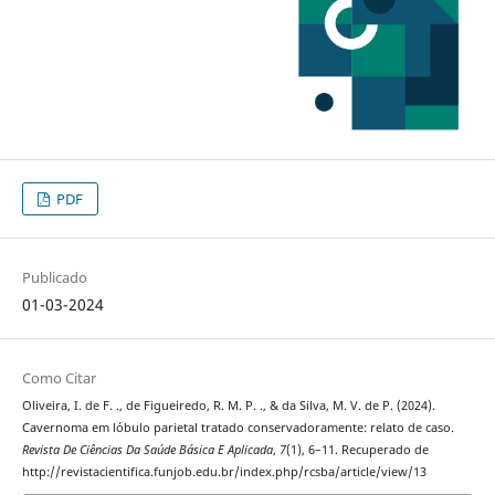
PDF
Publicado
01-03-2024
Como Citar
Oliveira, I. de F. ., de Figueiredo, R. M. P. ., & da Silva, M. V. de P. (2024).
Cavernoma em lóbulo parietal tratado conservadoramente: relato de caso.
Revista De Ciências Da Saúde Básica E Aplicada
,
7
(1), 6–11. Recuperado de
http://revistacientifica.funjob.edu.br/index.php/rcsba/article/view/13