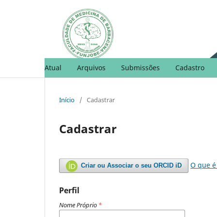
Atual
Arquivos
Submissões
Cadastro
Início
/
Cadastrar
Cadastrar
O que é
Criar ou Associar o seu ORCID iD
Perfil
Nome Próprio
*