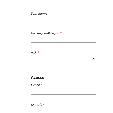
Sobrenome
Instituição/Afiliação
*
País
*
Acesso
E-mail
*
Usuário
*