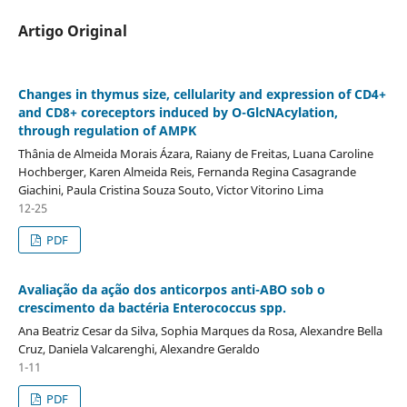
Artigo Original
Changes in thymus size, cellularity and expression of CD4+
and CD8+ coreceptors induced by O-GlcNAcylation,
through regulation of AMPK
Thânia de Almeida Morais Ázara, Raiany de Freitas, Luana Caroline
Hochberger, Karen Almeida Reis, Fernanda Regina Casagrande
Giachini, Paula Cristina Souza Souto, Victor Vitorino Lima
12-25
PDF
Avaliação da ação dos anticorpos anti-ABO sob o
crescimento da bactéria Enterococcus spp.
Ana Beatriz Cesar da Silva, Sophia Marques da Rosa, Alexandre Bella
Cruz, Daniela Valcarenghi, Alexandre Geraldo
1-11
PDF