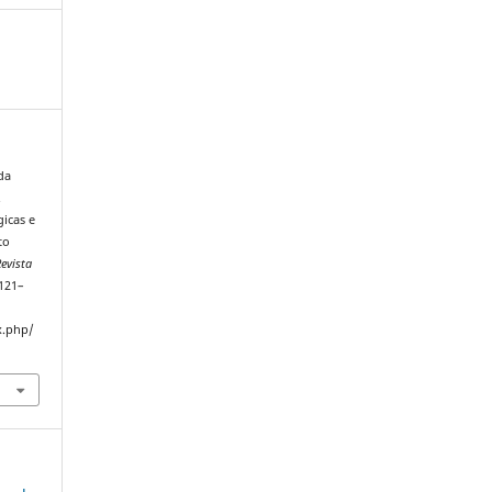
 da
.
gicas e
to
evista
 121–
x.php/