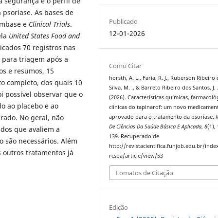
a segurança e o perfil de
a psoríase. As bases de
Publicado
 Embase e
Clinical Trials
.
12-01-2026
la
United States Food and
ficados 70 registros nas
s para triagem após a
Como Citar
los e resumos, 15
horsth, A. L., Faria, R. J., Ruberson Ribeiro
to completo, dos quais 10
Silva, M. ., & Barreto Ribeiro dos Santos, J. 
oi possível observar que o
(2026). Características químicas, farmacoló
o ao placebo e ao
clínicas do tapinarof: um novo medicamen
rado. No geral, não
aprovado para o tratamento da psoríase.
R
De Ciências Da Saúde Básica E Aplicada
,
8
(1),
udos que avaliem a
139. Recuperado de
zo são necessários. Além
http://revistacientifica.funjob.edu.br/inde
 outros tratamentos já
rcsba/article/view/53
Fomatos de Citação
Edição