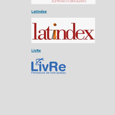
Latindex
LivRe