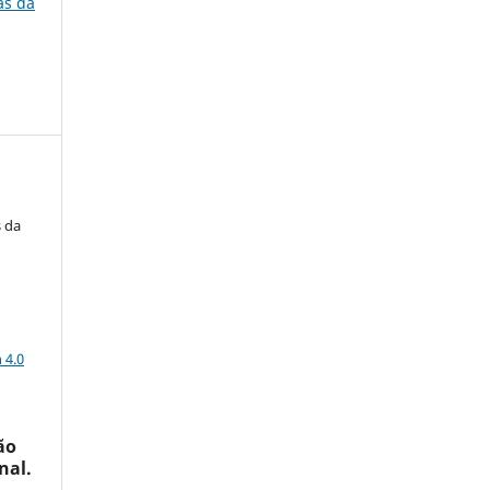
ias da
s da
a
 4.0
ão
nal.