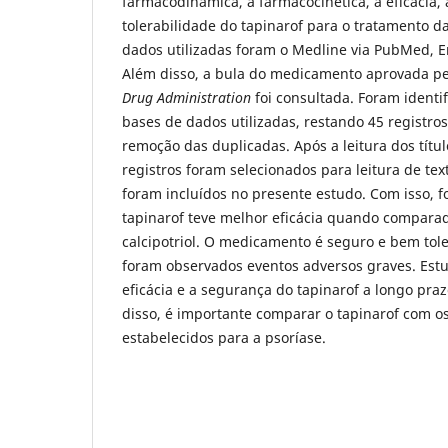
farmacodinâmica, a farmacocinética, a eficácia, 
tolerabilidade do tapinarof para o tratamento d
dados utilizadas foram o Medline via PubMed,
Além disso, a bula do medicamento aprovada pe
Drug Administration
foi consultada. Foram identi
bases de dados utilizadas, restando 45 registro
remoção das duplicadas. Após a leitura dos títu
registros foram selecionados para leitura de tex
foram incluídos no presente estudo. Com isso, f
tapinarof teve melhor eficácia quando comparad
calcipotriol. O medicamento é seguro e bem tole
foram observados eventos adversos graves. Est
eficácia e a segurança do tapinarof a longo pra
disso, é importante comparar o tapinarof com os
estabelecidos para a psoríase.