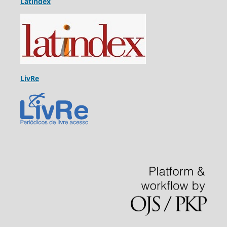
Latindex
LivRe