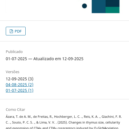
PDF
Publicado
01-07-2025 — Atualizado em 12-09-2025
Versões
12-09-2025 (3)
04-08-2025 (2)
01-07-2025 (1)
Como Citar
Ázara, T. de A. M., de Freitas, R., Hochberger, L. C. ., Reis, K. A. ., Giachini, F. R.
C. ., Souto, P. C. S. ., & Lima, V. V. . (2025). Changes in thymus size, cellularity
and expression of CD4+ and CD8+ coreceptors induced by O-GlcNAcylation,