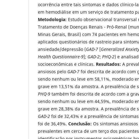
ocorrência entre tais sintomas e dados clínico-l
em hemodiálise em um serviço de tratamento pa
Metodologia:
Estudo observacional transversal r
Tratamento de Doenças Renais - Pró-Renal (mun
Minas Gerais, Brasil) com 74 pacientes em hemo
aplicados questionários de rastreio para sintom
ansiedade/depressão (
GAD-7
[
Generalized Anxiet
Health Questionnaire-9
];
GAD-2
;
PHQ-2
) e analisa
socioeconômicas e clínicas.
Resultados:
A preval
ansiosos pelo
GAD-7
foi descrita de acordo com 
sendo nenhum ou leve em 58,11%, moderado em
grave em 13,51% da amostra. A prevalência de 
PHQ-9
também foi descrita de acordo com a gra
sendo nenhum ou leve em 44,59%, moderado em
grave em 28,38% da amostra. A prevalência de 
GAD-2
foi de 32,43% e a prevalência de sintoma
foi de 36,49%.
Conclusão:
Os sintomas ansiosos 
prevalentes em cerca de um terço dos paciente
identificação por instrumentos psicométricos br