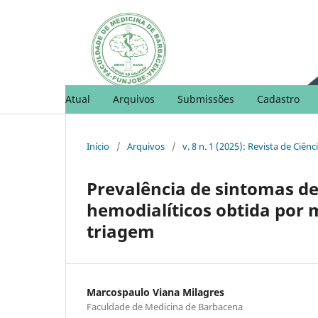
Atual
Arquivos
Submissões
Cadastro
Início
/
Arquivos
/
v. 8 n. 1 (2025): Revista de Ciên
Prevalência de sintomas d
hemodialíticos obtida por 
triagem
Marcospaulo Viana Milagres
Faculdade de Medicina de Barbacena