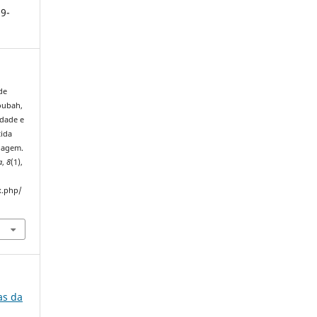
9-
 de
aoubah,
edade e
tida
riagem.
a
,
8
(1),
x.php/
ias da