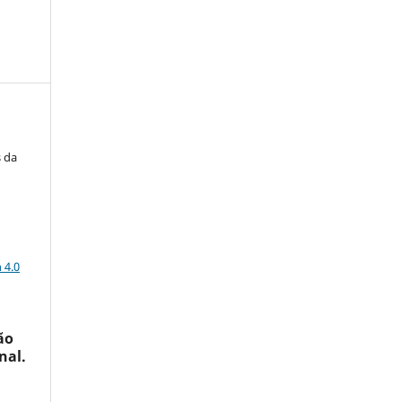
s da
a
 4.0
ão
nal.