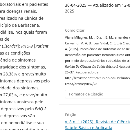
aboratoriais em pacientes
30-04-2025 — Atualizado em 12-0
2025
ra doenças renais.
ealizado na Clínica de
icípio de Barbacena,
Como Citar
diálise, nos quais foram
Viana Milagres, M. ., Diz, J. B. M., ernardes
as de
Carvalho, M. A. B., Leal Vidal, C. E. ., & Ch
y Disorder
];
PHQ-9
[
Patient
A. (2025). Prevalência de sintomas de ansi
das as condições
depressão em pacientes hemodialíticos ob
ência de sintomas
por meio de questionários reduzidos de t
gravidade dos sintomas,
Revista De Ciências Da Saúde Básica E Aplicad
26–37. Recuperado de
 28,38% e grave/muito
http://revistacientifica.funjob.edu.br/inde
sintomas depressivos pelo
rcsba/article/view/28
vidade dos sintomas,
Fomatos de Citação
 27,03%, e grave/muito
sintomas ansiosos pelo
s depressivos pelo
PHQ-2
Edição
e depressivos são
v. 8 n. 1 (2025): Revista de Ciênc
s em hemodiálise e sua
Saúde Básica e Aplicada
eves pode contribuir para