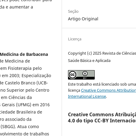
ida e aumentar a
Seção
Artigo Original
Licença
Copyright (c) 2025 Revista de Ciência
 Medicina de Barbacena
Saúde Básica e Aplicada
de Medicina de
m Fisioterapia pelo
) em 2003; Especialização
de Castelo Branco (UCB-
Este trabalho está licenciado sob um
ino Superior pelo Centro
licença
Creative Commons Attribution
International License
.
 em Ciências da
as Gerais (UFMG) em 2016
ciedade Brasileira de
Creative Commons Atribuiç
ro associado da
4.0 do tipo CC-BY Internacio
a (SBGG). Atua como
volvimento de trabalhos