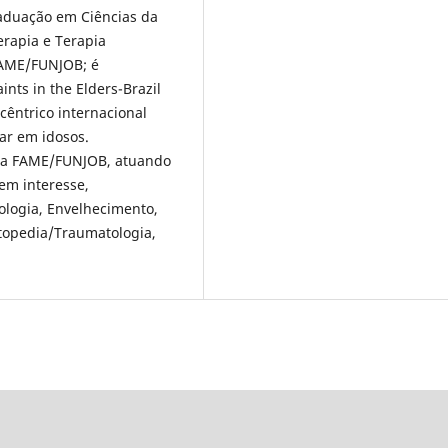
raduação em Ciências da
erapia e Terapia
FAME/FUNJOB; é
nts in the Elders-Brazil
cêntrico internacional
bar em idosos.
 da FAME/FUNJOB, atuando
em interesse,
ologia, Envelhecimento,
rtopedia/Traumatologia,