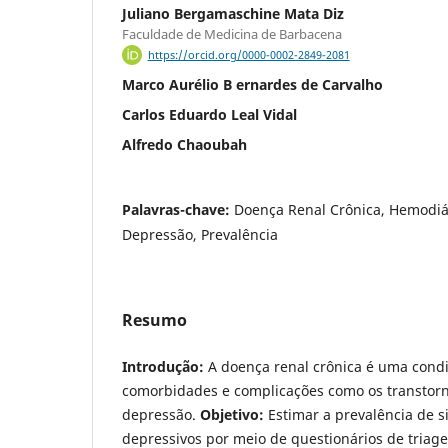
Juliano Bergamaschine Mata Diz
Faculdade de Medicina de Barbacena
https://orcid.org/0000-0002-2849-2081
Marco Aurélio B ernardes de Carvalho
Carlos Eduardo Leal Vidal
Alfredo Chaoubah
Palavras-chave:
Doença Renal Crônica, Hemodiál
Depressão, Prevalência
Resumo
Introdução:
A doença renal crônica é uma condi
comorbidades e complicações como os transtorn
depressão.
Objetivo:
Estimar a prevalência de s
depressivos por meio de questionários de triag