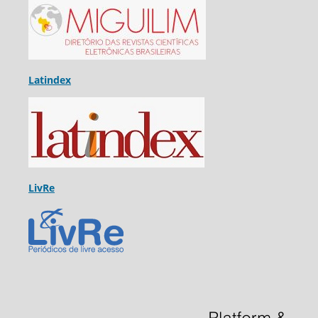
Latindex
LivRe